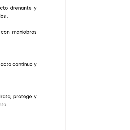
cto drenante y 
os .
 con maniobras 
tacto continuo y 
rata, protege y 
to .