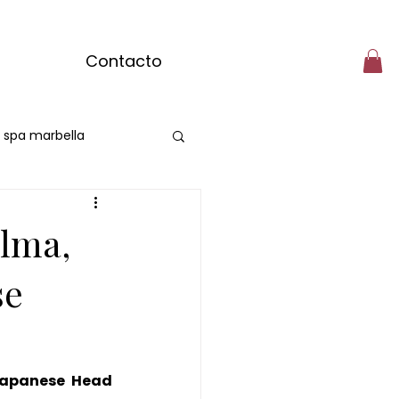
Contacto
r spa marbella
asajes del mundo
alma,
 completo matcha
se
apanese Head 