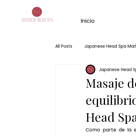
Inicio
All Posts
Japanese Head Spa Mar
Japanese Head S
hair spa
spa capilar
j
Masaje d
kyoto matcha ritual
masaje
equilibri
Head Sp
tratamiento corporal matcha
Como parte de la e