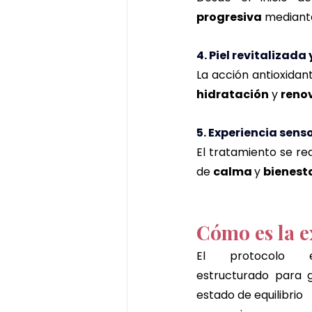
progresiva
 mediant
4. Piel revitalizada
La acción antioxidan
hidratación
 y 
reno
5. Experiencia sens
El tratamiento se rea
de 
calma 
y 
bienesta
Cómo es la e
El protocolo es
estructurado para g
estado de equilibrio  