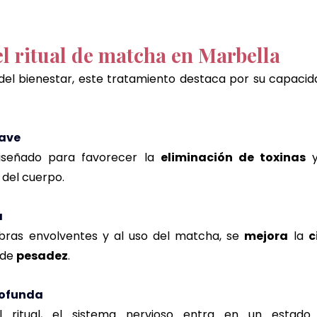
el ritual de matcha en Marbella
del bienestar, este tratamiento destaca por su capacid
uave
iseñado para favorecer la 
eliminación de toxinas
 
 
del cuerpo.
a
bras envolventes y al uso del matcha, se 
mejora
 la 
c
 de 
pesadez
.
rofunda
el ritual, el sistema nervioso entra en un estado