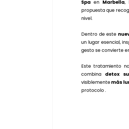
Spa
 en 
Marbella
,
propuesta que recoge 
nivel. 
Dentro de este 
nue
un lugar esencial, ins
gesto se convierte en
Este tratamiento na
combina 
detox su
visiblemente
 más l
protocolo .