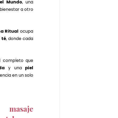
del Mundo
, una 
bienestar a otro 
a Ritual
 ocupa 
 té
, donde cada 
l
 completo que 
da
 y una
 piel 
ncia en un solo 
 masaje 