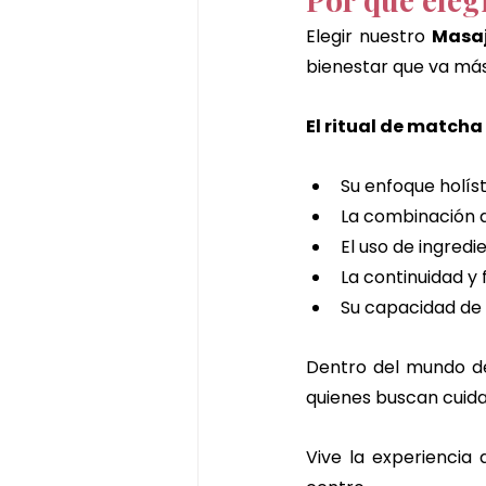
Elegir nuestro 
Masaj
bienestar que va más
El ritual de matcha
Su enfoque holí
La combinación d
El uso de ingredi
La continuidad y 
Su capacidad de
Dentro del mundo de
quienes buscan cuida
Vive la experiencia 