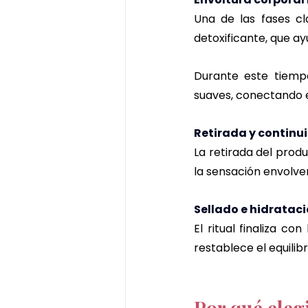
Una de las fases cl
detoxificante, que ayu
Durante este tiempo
suaves, conectando e
Retirada y continu
La retirada del produ
la sensación envolve
Sellado e hidrataci
El ritual finaliza c
restablece el equilibr
Por qué eleg