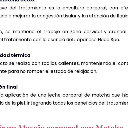
ave del tratamiento es la envoltura corporal, con efe
da a mejorar la congestión tisular y la retención de líquid
, se mantiene el trabajo en zona cervical y craneal
l tratamiento con la esencia del Japanese Head Spa.
idad térmica
cto se realiza con toallas calientes, manteniendo el con
nte para no romper el estado de relajación.
ón final
on la aplicación de una leche corporal de matcha que hid
io de la piel, integrando todos los beneficios del tratamien
ir un Masaje corporal con Matcha