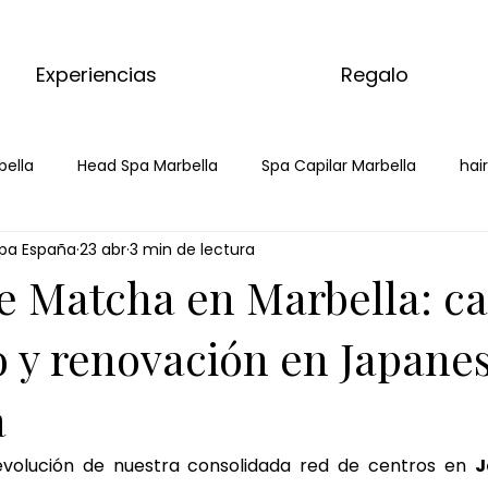
Experiencias
Regalo
bella
Head Spa Marbella
Spa Capilar Marbella
hai
pa España
23 abr
3 min de lectura
apanese head spa
head spa
masaje de matcha
m
e Matcha en Marbella: c
 relajante de matcha
ritual corporal matcha
masaje
o y renovación en Japane
a
matcha massage
marbella
volución de nuestra consolidada red de centros en 
J