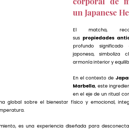
corporal de m
un Japanese H
El matcha, reco
sus
 propiedades anti
profundo significado 
japonesa, simboliza cl
armonía interior y equilibr
En el contexto de 
Japa
Marbella
, este ingredie
en el eje de un ritual c
a global sobre el bienestar físico y emocional, integ
emperatura.
miento, es una experiencia diseñada para desconectar 