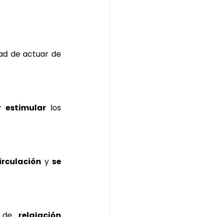
ad de actuar de 
y 
estimular
 los 
irculación
 y
 se 
 de
 relajación 