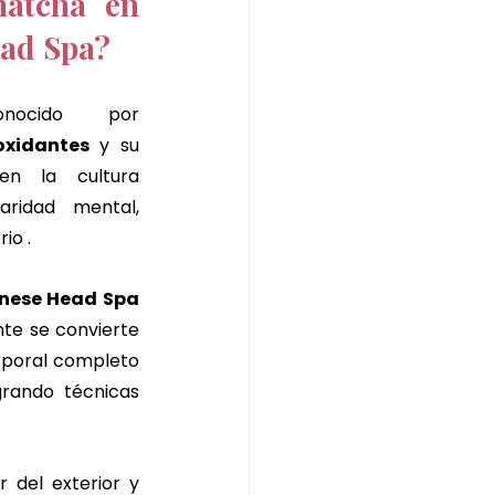
atcha en 
ead Spa?
nocido por 
oxidantes 
y su 
en la cultura 
aridad mental, 
io .
nese Head Spa 
nte se convierte 
orporal completo 
rando técnicas 
del exterior y 