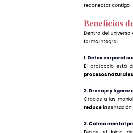
reconectar contigo.
Beneficios d
Dentro del universo 
forma integral:
1. Detox corporal s
El protocolo está d
procesos naturales
2. Drenaje y ligerez
Gracias a las manio
reduce
 la sensación
3. Calma mental p
Desde el inicio d