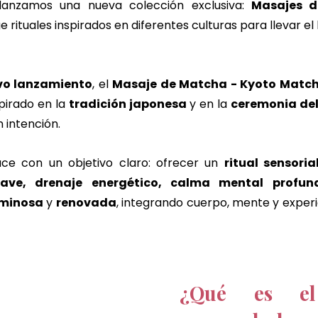
 lanzamos una nueva colección exclusiva: 
Masajes 
rituales inspirados en diferentes culturas para llevar el 
vo lanzamiento
, el 
Masaje de Matcha - Kyoto Match
pirado en la 
tradición japonesa
 y en la 
ceremonia del
 intención. 
ce con un objetivo claro: ofrecer un 
ritual sensoria
ave, drenaje energético, calma mental profun
uminosa
 y 
renovada
, integrando cuerpo, mente y experie
¿Qué es el