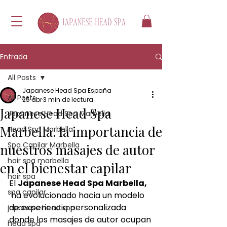
Entrada
All Posts
Japanese Head Spa España
All Posts
25 abr
3 min de lectura
Japanese Head Spa
Japanese Head Spa Marbella
Marbella: la importancia de
Head Spa Marbella
Spa Capilar Marbella
nuestros masajes de autor
hair spa marbella
en el bienestar capilar
hair spa
El 
Japanese Head Spa Marbella, 
spa capilar
 ha evolucionado hacia un modelo 
de experiencia personalizada 
japanese head spa
donde los masajes de autor ocupan 
head spa