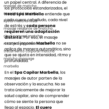
un papel central. A diferencia de 
masaje de matcha
los protocolos estandarizados, el 
masajes del mundo
Head Spa Marbella
 entiende que 
cada cuero cabelludo, cada nivel 
kyoto matcha ritual
de estrés y
 cada persona 
masaje relajante de matcha
requieren una adaptación 
ritual corporal matcha
distinta.
 Por eso, el masaje 
craneal japonés 
Marbella
 no se 
masaje completo matcha
aplica de manera automática, sino 
tratamiento corporal matcha
que se ajusta en intensidad, ritmo y 
matcha massage
profundidad.
marbella
En el 
Spa Capilar Marbella
, los 
masajes de autor parten de la 
observación y la escucha. No se 
trata únicamente de mejorar la 
salud capilar, sino de comprender 
cómo se siente la persona que 
llega al espacio. 
El cuero 