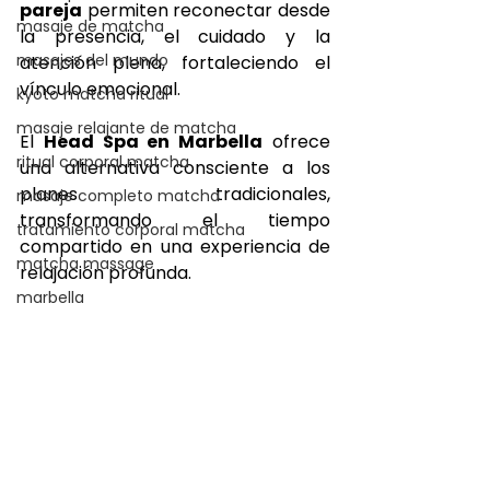
pareja
 permiten reconectar desde 
masaje de matcha
la presencia, el cuidado y la 
masajes del mundo
atención plena, fortaleciendo el 
vínculo emocional.
kyoto matcha ritual
masaje relajante de matcha
El 
Head Spa en Marbella
 ofrece 
ritual corporal matcha
una alternativa consciente a los 
planes tradicionales, 
masaje completo matcha
transformando el tiempo 
tratamiento corporal matcha
compartido en una experiencia de 
matcha massage
relajación profunda.
marbella