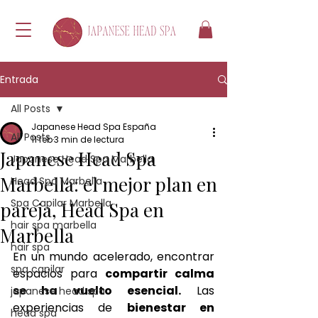
Entrada
All Posts
Japanese Head Spa España
All Posts
11 feb
3 min de lectura
Japanese Head Spa
Japanese Head Spa Marbella
Marbella: el mejor plan en
Head Spa Marbella
Spa Capilar Marbella
pareja, Head Spa en
hair spa marbella
Marbella
hair spa
En un mundo acelerado, encontrar 
spa capilar
espacios para 
compartir calma 
se ha vuelto esencial.
 Las 
japanese head spa
experiencias de 
bienestar en 
head spa