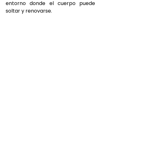
entorno donde el cuerpo puede 
soltar y renovarse.
El detox como ritual 
de transición 
estacional
El cambio de estación es un 
momento ideal para pausar y 
resetear.
El 
Head Spa
 se convierte en un 
ritual de transición que ayuda a 
cerrar el ciclo del invierno y abrir 
paso a una etapa de mayor ligereza 
y vitalidad.