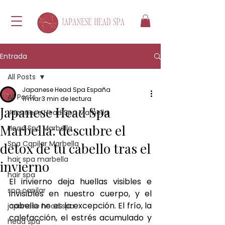
Entrada
All Posts
Japanese Head Spa España
All Posts
11 mar
3 min de lectura
Japanese Head Spa
Japanese Head Spa Marbella
Marbella: descubre el
Head Spa Marbella
Spa Capilar Marbella
detox de tu cabello tras el
hair spa marbella
invierno
hair spa
El invierno deja huellas visibles e 
spa capilar
invisibles en nuestro cuerpo, y el 
cabello no es la excepción. El frío, la 
japanese head spa
calefacción, el estrés acumulado y 
head spa