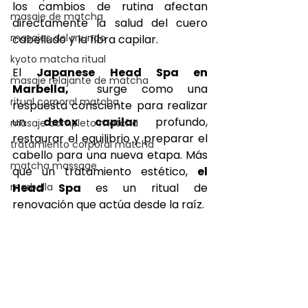
los cambios de rutina afectan 
masaje de matcha
directamente la salud del cuero 
masajes del mundo
cabelludo y la fibra capilar.
kyoto matcha ritual
El 
Japanese Head Spa en 
masaje relajante de matcha
Marbella, 
 surge como una 
ritual corporal matcha
respuesta consciente para realizar 
un 
detox capilar
 profundo, 
masaje completo matcha
restaurar el equilibrio y preparar el 
tratamiento corporal matcha
cabello para una nueva etapa. Más 
matcha massage
que un tratamiento estético, 
el 
marbella
Head Spa 
es un ritual de 
renovación que actúa desde la raíz.