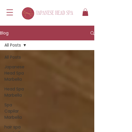
Blog
All Posts
All Posts
Japanese
Head Spa
Marbella
Head Spa
Marbella
Spa
Capilar
Marbella
hair spa