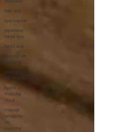
marbella
hair spa
spa capilar
japanese
head spa
head spa
masaje de
matcha
masajes
del mundo
kyoto
matcha
ritual
masaje
relajante
de
matcha