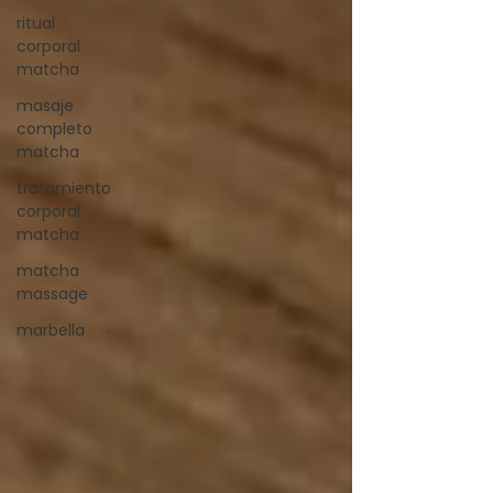
ritual
corporal
matcha
masaje
completo
matcha
tratamiento
corporal
matcha
matcha
massage
marbella