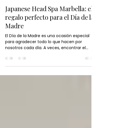
Japanese Head Spa España
29 abr
2 min de lectura
Japanese Head Spa Marbella: el
regalo perfecto para el Día de la
Madre
El Día de la Madre es una ocasión especial
para agradecer todo lo que hacen por
nosotros cada día. A veces, encontrar el
regalo adecuado puede parecer complicado,
pero muchas veces el mejor regalo no es
algo material, sino un momento de
bienestar. Por eso, cada vez más personas
optan por regalar experiencias. Un cheque
regalo de spa capilar puede convertirse en
una forma diferente y especial de sorprender
a mamá. En Japanese Head Spa Marbella , el
bienestar empieza desde la