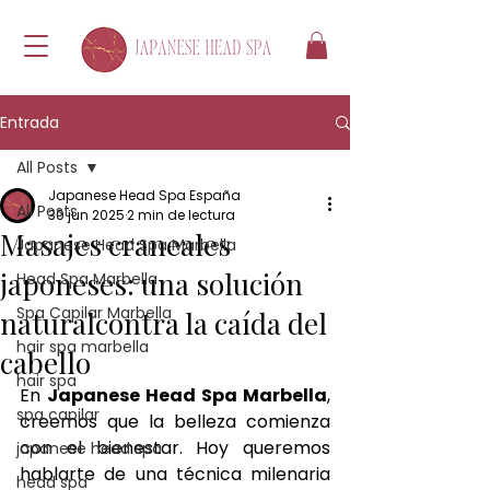
Entrada
All Posts
Japanese Head Spa España
All Posts
30 jun 2025
2 min de lectura
Masajes craneales
Japanese Head Spa Marbella
japoneses: una solución
Head Spa Marbella
Spa Capilar Marbella
naturalcontra la caída del
hair spa marbella
cabello
hair spa
En 
Japanese Head Spa Marbella
, 
spa capilar
creemos que la belleza comienza 
con el bienestar. Hoy queremos 
japanese head spa
hablarte de una técnica milenaria 
head spa