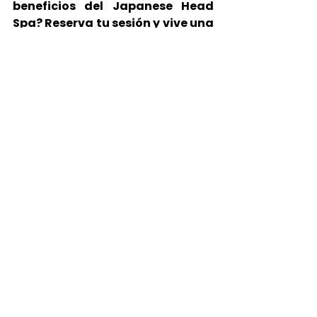
beneficios del Japanese Head 
Spa? Reserva tu sesión y vive una 
experiencia de bienestar única. 
Tu cabello y tu mente te lo 
agradecerán.
Reserva aquí
Ver todo
Entradas recientes