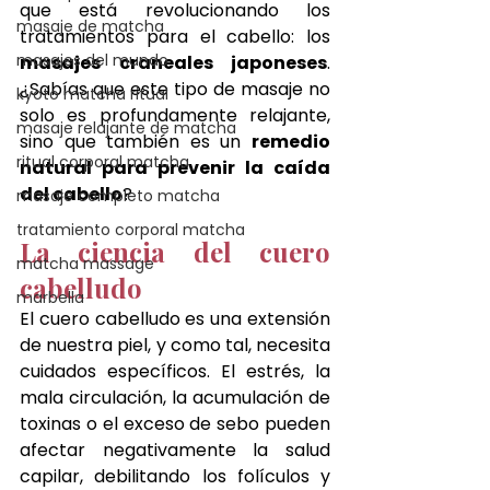
que está revolucionando los 
masaje de matcha
tratamientos para el cabello: los 
masajes del mundo
masajes craneales japoneses
. 
¿Sabías que este tipo de masaje no 
kyoto matcha ritual
solo es profundamente relajante, 
masaje relajante de matcha
sino que también es un 
remedio 
ritual corporal matcha
natural para prevenir la caída 
del cabello
?
masaje completo matcha
tratamiento corporal matcha
La ciencia del cuero 
matcha massage
cabelludo
marbella
El cuero cabelludo es una extensión 
de nuestra piel, y como tal, necesita 
cuidados específicos. El estrés, la 
mala circulación, la acumulación de 
toxinas o el exceso de sebo pueden 
afectar negativamente la salud 
capilar, debilitando los folículos y 