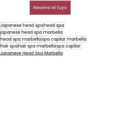
Reserva el tuyo
Japanese head spa
head spa
japanese head spa marbella
head spa marbella
spa capilar marbella
hair spa
hair spa marbella
spa capilar
Japanese Head Spa Marbella
Head Spa Marbella
Spa Capilar Marbella
Ver todo
Entradas recientes