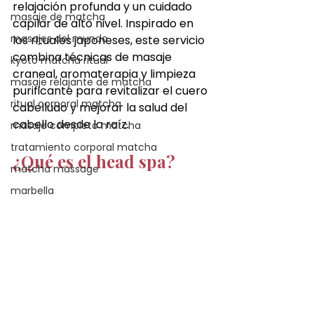
relajación profunda y un cuidado 
masaje de matcha
capilar de alto nivel. Inspirado en 
masajes del mundo
los rituales japoneses, este servicio 
combina técnicas de masaje 
kyoto matcha ritual
craneal, aromaterapia y limpieza 
masaje relajante de matcha
purificante para revitalizar el cuero 
ritual corporal matcha
cabelludo y mejorar la salud del 
cabello desde la raíz.
masaje completo matcha
tratamiento corporal matcha
¿Qué es el head spa?
matcha massage
marbella