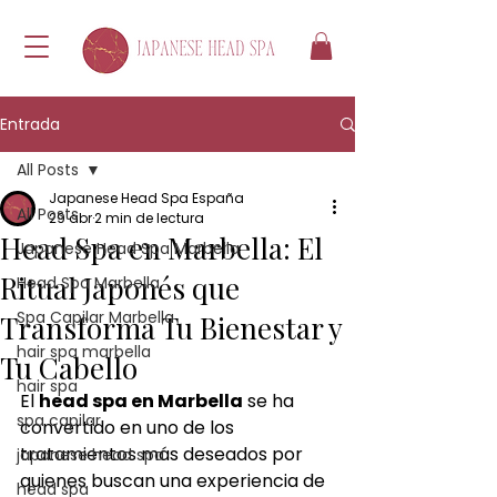
Entrada
All Posts
Japanese Head Spa España
All Posts
29 abr
2 min de lectura
Head Spa en Marbella: El
Japanese Head Spa Marbella
Ritual Japonés que
Head Spa Marbella
Spa Capilar Marbella
Transforma Tu Bienestar y
hair spa marbella
Tu Cabello
hair spa
El 
head spa en Marbella
 se ha 
spa capilar
convertido en uno de los 
tratamientos más deseados por 
japanese head spa
quienes buscan una experiencia de 
head spa