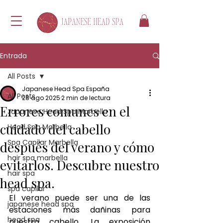
Entrada
All Posts
Japanese Head Spa España
All Posts
28 ago 2025
2 min de lectura
Errores comunes en el
Japanese Head Spa Marbella
cuidado del cabello
Head Spa Marbella
Spa Capilar Marbella
después del verano y cómo
hair spa marbella
evitarlos. Descubre nuestro
hair spa
head spa.
spa capilar
El verano puede ser una de las 
japanese head spa
estaciones más dañinas para 
head spa
nuestro cabello. La exposición 