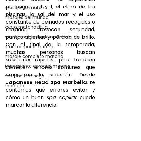
prolongada al sol, el cloro de las 
masaje de matcha
piscinas, la sal del mar y el uso 
masajes del mundo
constante de peinados recogidos o 
kyoto matcha ritual
mojados provocan sequedad, 
puntas abiertas y pérdida de brillo. 
masaje relajante de matcha
Con el final de la temporada, 
ritual corporal matcha
muchas personas buscan 
masaje completo matcha
soluciones rápidas… pero también 
tratamiento corporal matcha
cometen errores comunes que 
empeoran la situación. Desde 
matcha massage
Japanese Head Spa Marbella
, te 
marbella
contamos qué errores evitar y 
cómo un buen 
spa capilar
 puede 
marcar la diferencia.