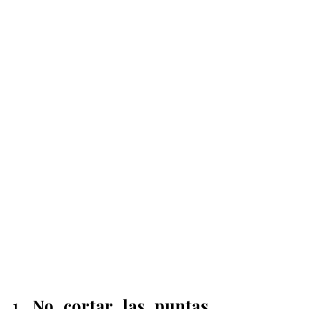
1. 
No cortar las puntas 